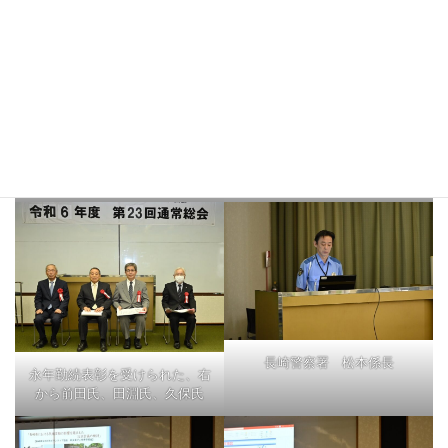
後田砂防事業部長
小池ダム事業部長
長崎警察署 松本係長
永年勤続表彰を受けられた、右
から前田氏、田淵氏、久保氏