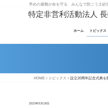
コ
ナ
早めの避難が命を守る みんなで防ごう土
ン
ビ
特定非営利活動法人 
テ
ゲ
ン
ー
ホーム
トピックス
ツ
シ
へ
ョ
ス
ン
キ
に
ッ
移
プ
動
HOME
トピックス
設立20周年記念式典を
2023年5月19日